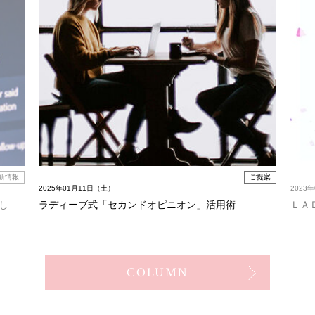
新情報
ご提案
2025年01月11日（土）
2023
し
ラディーブ式「セカンドオピニオン」活用術
ＬＡ
COLUMN