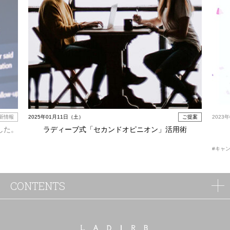
新情報
2025年01月11日（土）
ご提案
2023
した。
ラディーブ式「セカンドオピニオン」活用術
#キャ
CONTENTS