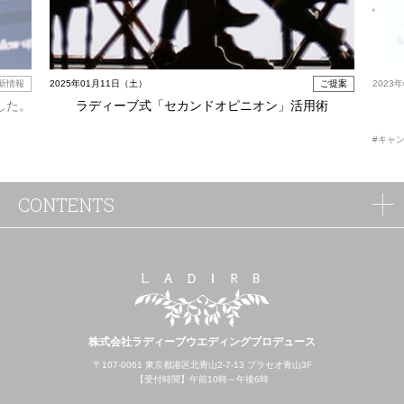
新情報
2025年01月11日（土）
ご提案
2023
した。
ラディーブ式「セカンドオピニオン」活用術
#キャ
CONTENTS
株式会社ラディーブウエディングプロデュース
〒107-0061 東京都港区北青山2-7-13 プラセオ青山3F
【受付時間】午前10時～午後6時