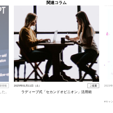
関連コラム
新情報
2025年01月11日（土）
ご提案
2023
した。
ラディーブ式「セカンドオピニオン」活用術
#キャ