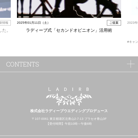
新情報
2025年01月11日（土）
ご提案
2023
した。
ラディーブ式「セカンドオピニオン」活用術
#キャ
CONTENTS
株式会社ラディーブウエディングプロデュース
〒107-0061 東京都港区北青山2-7-13 プラセオ青山3F
【受付時間】午前10時～午後6時