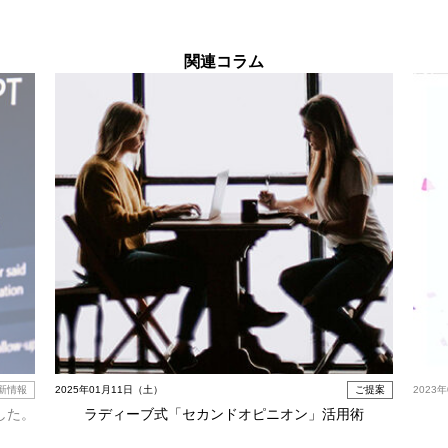
関連コラム
新情報
2025年01月11日（土）
ご提案
2023
した。
ラディーブ式「セカンドオピニオン」活用術