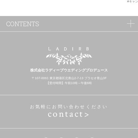
#キャ
CONTENTS
株式会社ラディーブウエディングプロデュース
〒107-0061 東京都港区北青山2-7-13 プラセオ青山3F
【受付時間】午前10時～午後6時
お気軽にお問い合わせください
contact>