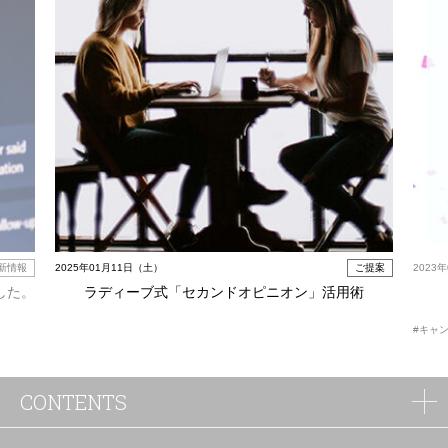
新情報
2025年01月11日（土）
ご提案
2023
した。
ラディーブ式「セカンドオピニオン」活用術
#キャ
CONTENTS