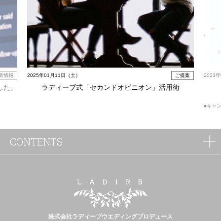
新情報
2025年01月11日（土）
ご提案
2023
した。
ラディーブ式「セカンドオピニオン」活用術
#キャ
CONTENTS
株式会社ラディーブウエディングプロデュース