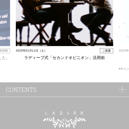
新情報
2025年01月11日（土）
ご提案
2023
した。
ラディーブ式「セカンドオピニオン」活用術
#キャ
CONTENTS