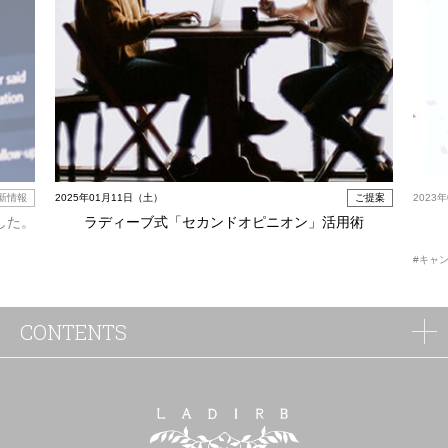
新情報
2025年01月11日（土）
ご提案
2023
した。
ラディーブ式「セカンドオピニオン」活用術
#キャ
CONTENTS