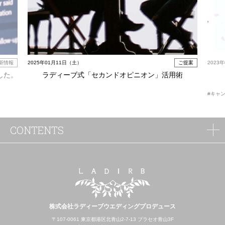
新情報
2025年01月11日（土）
ご提案
2023
した。
ラディーブ式「セカンドオピニオン」活用術
#キャ
CONTENTS
株式会社ラディーブウエディングプロデュース
〒107-0061 東京都港区北青山2-7-13 プラセオ青山3F