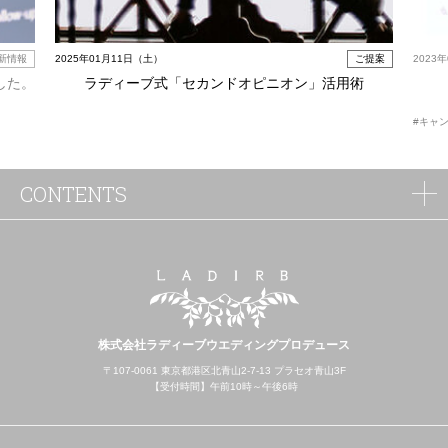
新情報
2025年01月11日（土）
ご提案
2023
した。
ラディーブ式「セカンドオピニオン」活用術
#キャ
CONTENTS
株式会社ラディーブウエディングプロデュース
〒107-0061 東京都港区北青山2-7-13 プラセオ青山3F
【受付時間】午前10時～午後6時