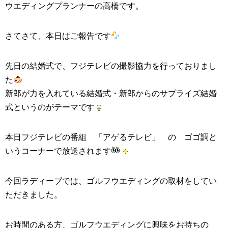
ウエディングプランナー
の高橋です。
さてさて、本日はご報告です
先日の
結婚式
で、フジテレビの撮影協力を行っておりまし
た
新郎が力を入れている
結婚式
・新郎からのサプライズ
結婚
式
というのがテーマです
本日フジテレビの番組 「
アゲるテレビ
」 の
ゴゴ調
と
いうコーナーで放送されます
今回ラディーブでは、
ゴルフウエディング
の取材をしてい
ただきました。
お時間のある方、
ゴルフウエディング
に興味をお持ちの