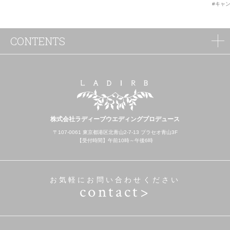
#キャ
CONTENTS
株式会社ラディーブウエディングプロデュース
〒107-0061 東京都港区北青山2-7-13 プラセオ青山3F
【受付時間】午前10時～午後6時
お気軽にお問い合わせください
contact>