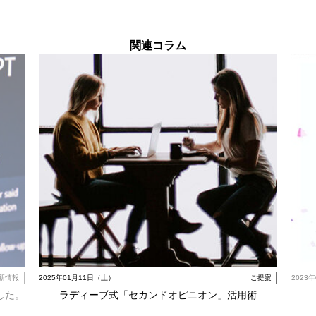
関連コラム
新情報
2025年01月11日（土）
ご提案
2023
した。
ラディーブ式「セカンドオピニオン」活用術