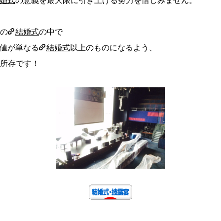
婚式
の意義を最大限に引き上げる努力を惜しみません。
の
結婚式
の中で
値が単なる
結婚式
以上のものになるよう、
所存です！