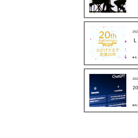
20
Ｌ
#
20
2
#AI