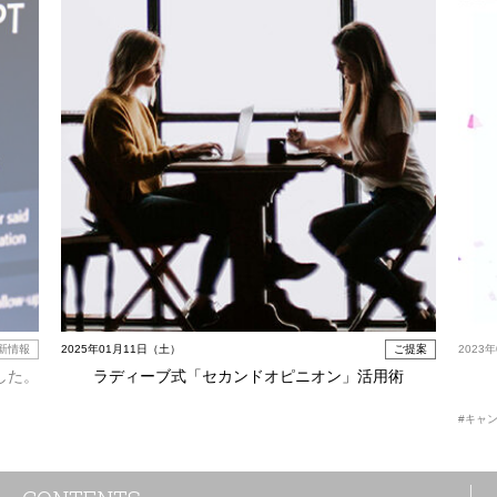
新情報
2025年01月11日（土）
ご提案
2023
した。
ラディーブ式「セカンドオピニオン」活用術
#キャ