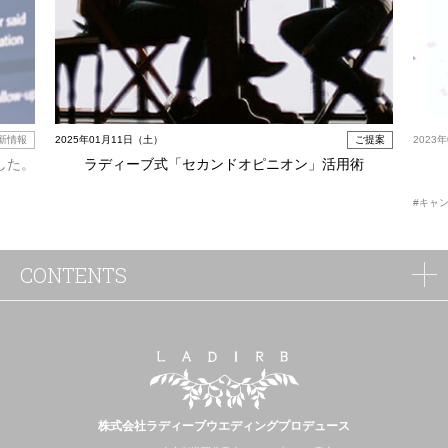
新情報
2025年01月11日（土）
ご提案
2023
した。
ラディーブ式「セカンドオピニオン」活用術
#キャ
CONTENTS
株式会社ラディーブウエディングプロデュース