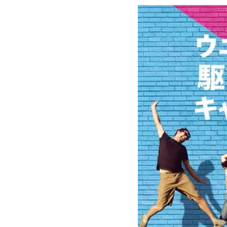
動
画
プ
レ
ー
ヤ
ー