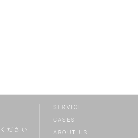
SERVICE
CASES
ください
ABOUT US