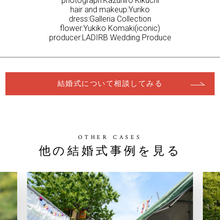
photograph:Kazuhiro Kikuchi
hair and makeup:Yuriko
dress:Galleria Collection
flower:Yukiko Komaki(iconic)
producer:LADIRB Wedding Produce
結婚式について相談してみる
OTHER CASES
他の結婚式事例を見る