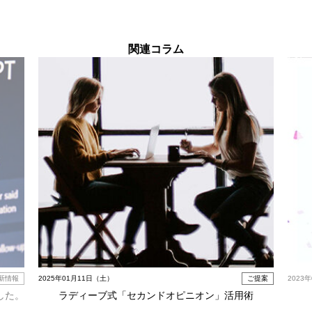
関連コラム
新情報
2025年01月11日（土）
ご提案
2023
した。
ラディーブ式「セカンドオピニオン」活用術