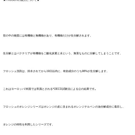
★FROSCHの成分について★
世の中の物質には有機物と無機物があり、有機物だけが生分解されます。
生分解とはバクテリアが有機物を二酸化炭素と水という、
無害なものに分解してしまうことです。
フロッシュ洗剤は、排水されてから19日以内に、有効成分のうち98%が生分解します。
これはヨーロッパ/米国では常識とされる*OECD試験法による公の結果です｡
フロッシュのオレンジシリーズはオレンジの皮に含まれるオレンジテルペンの油分解成分に着目し、
オレンジの特性を利用したシリーズです。