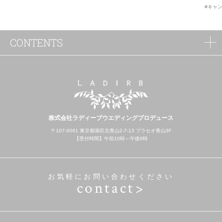
#キャ
CONTENTS
株式会社ラディーブウエディングプロデュース
〒107-0061 東京都港区北青山2-7-13 プラセオ青山3F
【受付時間】午前10時～午後6時
お気軽にお問い合わせください
contact>