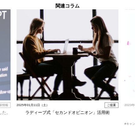
関連コラム
新情報
2025年01月11日（土）
ご提案
2023
した。
ラディーブ式「セカンドオピニオン」活用術
#キャ