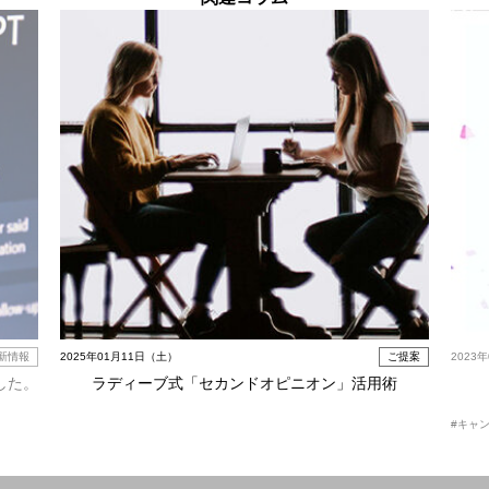
新情報
2025年01月11日（土）
ご提案
2023
した。
ラディーブ式「セカンドオピニオン」活用術
#キャ