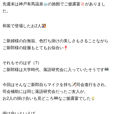
先週末は神戸有馬温泉
の旅館でご披露宴
がありまし
た。
和装で登場したお2人
ご新婦様の白無垢、色打ち掛けの美しさもさることながら
ご新郎様の紋服もとてもお似合い
それもそのはず（?）
ご新郎様は大学時代、落語研究会に入っていたそうです
今回はそんなご新郎自らマイクを持ち
司会進行をされ、
司会補助には同じ落語研究会だったご友人が。
お2人の掛け合いも見どころ
なご披露宴でした
掛け合いといえば、、、