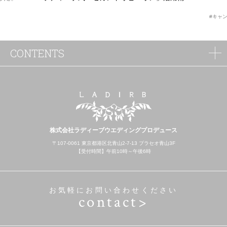
#キャ
CONTENTS
株式会社ラディーブウエディングプロデュース
〒107-0061 東京都港区北青山2-7-13 プラセオ青山3F
【受付時間】午前10時～午後6時
お気軽にお問い合わせください
contact>