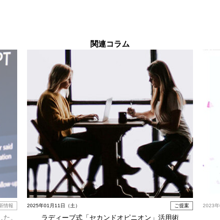
関連コラム
新情報
2025年01月11日（土）
ご提案
2023
した。
ラディーブ式「セカンドオピニオン」活用術