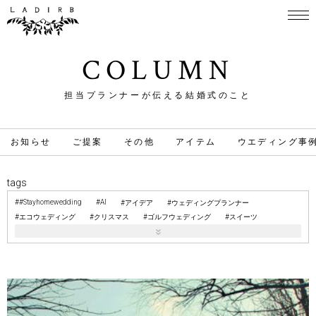
COLUMN
担当プランナーが伝える結婚式のこと
お知らせ
ご提案
その他
アイテム
ウエディング事
tags
#Stayhomewedding
AI
アイデア
ウェディングプランナー
エコウェディング
クリスマス
ゴルフウェディング
スイーツ
スタジアム
テクノロジー
トレンド
ドレス
ファッション
ママリッジ
ミュージアム
メタバースウェディング
メタバース結婚式
メタ婚
メディア出演
ライフプラン
ライブハウス
リゾート
リング
レンタルスタジオ
予算
会場選び
地元婚
悩み
招待状
撮影
教会
料亭
新型コロナウィルス対策
映像
時事・レポート
注目
演出
結婚式の知識
結婚教室
美術館
自宅婚
自宅結婚式
遠方
酒蔵
雨