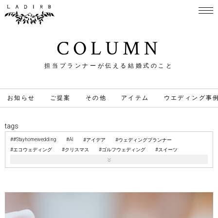
COLUMN
担当プランナーが伝える結婚式のこと
お知らせ
ご提案
その他
アイテム
ウエディング事
tags
#Stayhomewedding
AI
アイデア
ウェディングプランナー
エコウェディング
クリスマス
ゴルフウェディング
スイーツ
スタジアム
テクノロジー
トレンド
ドレス
ファッション
ママリッジ
ミュージアム
メタバースウェディング
メタバース結婚式
メタ婚
メディア出演
ライフプラン
ライブハウス
リゾート
リング
レンタルスタジオ
予算
会場選び
地元婚
悩み
招待状
撮影
教会
料亭
新型コロナウィルス対策
映像
時事・レポート
注目
演出
結婚式の知識
結婚教室
美術館
自宅婚
自宅結婚式
遠方
酒蔵
雨